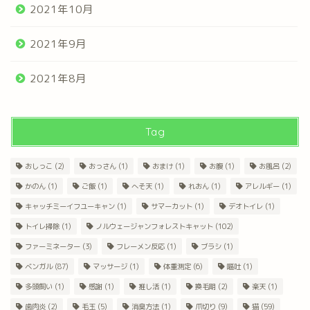
2021年10月
2021年9月
2021年8月
Tag
おしっこ
(2)
おっさん
(1)
おまけ
(1)
お腹
(1)
お風呂
(2)
かのん
(1)
ご飯
(1)
へそ天
(1)
れおん
(1)
アレルギー
(1)
キャッチミーイフユーキャン
(1)
サマーカット
(1)
デオトイレ
(1)
トイレ掃除
(1)
ノルウェージャンフォレストキャット
(102)
ファーミネーター
(3)
フレーメン反応
(1)
ブラシ
(1)
ベンガル
(87)
マッサージ
(1)
体重測定
(6)
嘔吐
(1)
多頭飼い
(1)
感謝
(1)
推し活
(1)
換毛期
(2)
楽天
(1)
歯肉炎
(2)
毛玉
(5)
消臭方法
(1)
爪切り
(9)
猫
(59)