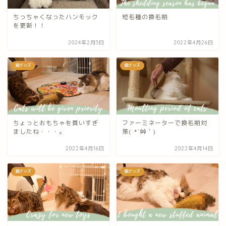
ちっちゃくなったハンモック
短毛種の換毛期
を更新！！
2024年2月5日
2022年4月26日
猫グッズ
猫グッズ
ちょっとおもちゃを買いすぎ
ファーミネーターで換毛期対
ましたね・・・。
策( *´艸｀)
2022年4月16日
2022年4月14日
猫グッズ
猫グッズ