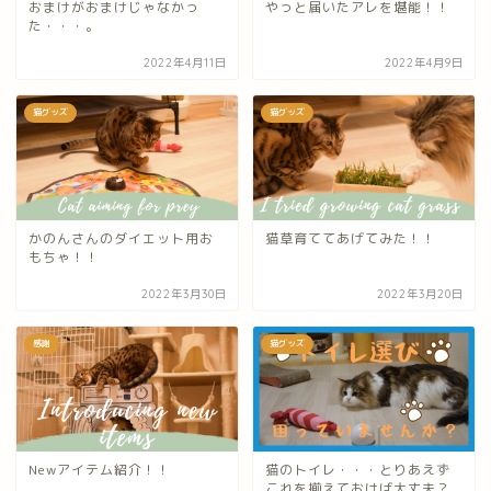
おまけがおまけじゃなかっ
やっと届いたアレを堪能！！
た・・・。
2022年4月11日
2022年4月9日
猫グッズ
猫グッズ
かのんさんのダイエット用お
猫草育ててあげてみた！！
もちゃ！！
2022年3月30日
2022年3月20日
感謝
猫グッズ
Newアイテム紹介！！
猫のトイレ・・・とりあえず
これを揃えておけば大丈夫？