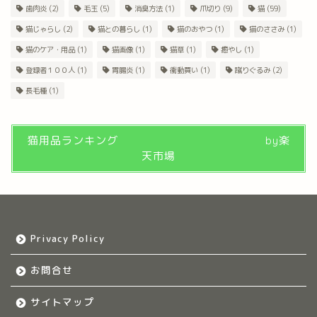
歯肉炎
(2)
毛玉
(5)
消臭方法
(1)
爪切り
(9)
猫
(59)
猫じゃらし
(2)
猫との暮らし
(1)
猫のおやつ
(1)
猫のささみ
(1)
猫のケア・用品
(1)
猫画像
(1)
猫草
(1)
癒やし
(1)
登録者１００人
(1)
胃腸炎
(1)
衝動買い
(1)
蹴りぐるみ
(2)
長毛種
(1)
猫用品ランキング by楽
天市場
Privacy Policy
お問合せ
サイトマップ