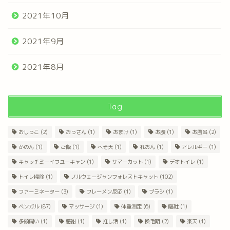
2021年10月
2021年9月
2021年8月
Tag
おしっこ
(2)
おっさん
(1)
おまけ
(1)
お腹
(1)
お風呂
(2)
かのん
(1)
ご飯
(1)
へそ天
(1)
れおん
(1)
アレルギー
(1)
キャッチミーイフユーキャン
(1)
サマーカット
(1)
デオトイレ
(1)
トイレ掃除
(1)
ノルウェージャンフォレストキャット
(102)
ファーミネーター
(3)
フレーメン反応
(1)
ブラシ
(1)
ベンガル
(87)
マッサージ
(1)
体重測定
(6)
嘔吐
(1)
多頭飼い
(1)
感謝
(1)
推し活
(1)
換毛期
(2)
楽天
(1)