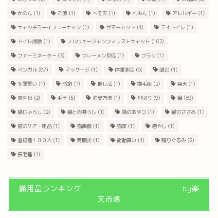
かのん
(1)
ご飯
(1)
へそ天
(1)
れおん
(1)
アレルギー
(1)
キャッチミーイフユーキャン
(1)
サマーカット
(1)
デオトイレ
(1)
トイレ掃除
(1)
ノルウェージャンフォレストキャット
(102)
ファーミネーター
(3)
フレーメン反応
(1)
ブラシ
(1)
ベンガル
(87)
マッサージ
(1)
体重測定
(6)
嘔吐
(1)
多頭飼い
(1)
感謝
(1)
推し活
(1)
換毛期
(2)
楽天
(1)
歯肉炎
(2)
毛玉
(5)
消臭方法
(1)
爪切り
(9)
猫
(59)
猫じゃらし
(2)
猫との暮らし
(1)
猫のおやつ
(1)
猫のささみ
(1)
猫のケア・用品
(1)
猫画像
(1)
猫草
(1)
癒やし
(1)
登録者１００人
(1)
胃腸炎
(1)
衝動買い
(1)
蹴りぐるみ
(2)
長毛種
(1)
猫用品ランキング by楽
天市場