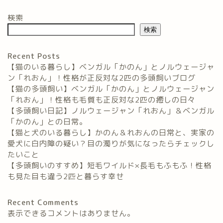
検索
検索
Recent Posts
【猫のいる暮らし】ベンガル「かのん」とノルウェージャ
ン「れおん」！性格が正反対な2匹の多頭飼いブログ
【猫の多頭飼い】ベンガル「かのん」とノルウェージャン
「れおん」！性格も毛質も正反対な2匹の癒しの日々
【多頭飼い日記】ノルウェージャン「れおん」＆ベンガル
「かのん」との日常。
【猫と犬のいる暮らし】かのん＆れおんの日常と、実家の
愛犬に白内障の疑い？目の濁りが気になったらチェックし
たいこと
【多頭飼いのすすめ】短毛ワイルド×長毛もふもふ！性格
も見た目も違う2匹と暮らす幸せ
Recent Comments
表示できるコメントはありません。