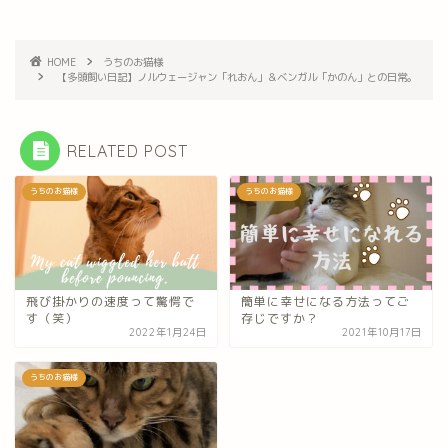
HOME
うちのお猫様
【多頭飼い日記】ノルウェージャン「れおん」＆ベンガル「かのん」との日常。
RELATED POST
うちのお猫様
うちのお猫様
飛び掛かりの速度って驚愕で
簡単に幸せになる方法ってご
す（笑）
存じですか？
2022年1月24日
2021年10月17日
うちのお猫様