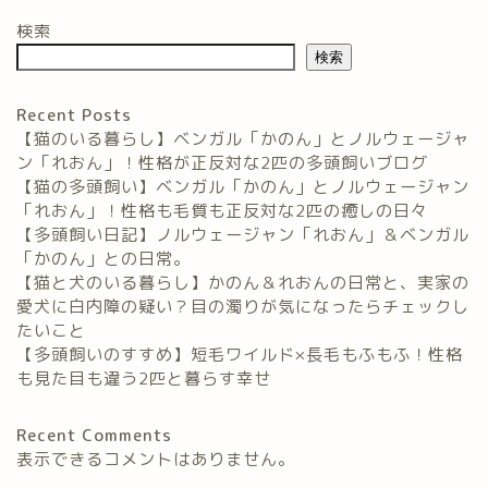
検索
検索
Recent Posts
【猫のいる暮らし】ベンガル「かのん」とノルウェージャ
ン「れおん」！性格が正反対な2匹の多頭飼いブログ
【猫の多頭飼い】ベンガル「かのん」とノルウェージャン
「れおん」！性格も毛質も正反対な2匹の癒しの日々
【多頭飼い日記】ノルウェージャン「れおん」＆ベンガル
「かのん」との日常。
【猫と犬のいる暮らし】かのん＆れおんの日常と、実家の
愛犬に白内障の疑い？目の濁りが気になったらチェックし
たいこと
【多頭飼いのすすめ】短毛ワイルド×長毛もふもふ！性格
も見た目も違う2匹と暮らす幸せ
Recent Comments
表示できるコメントはありません。