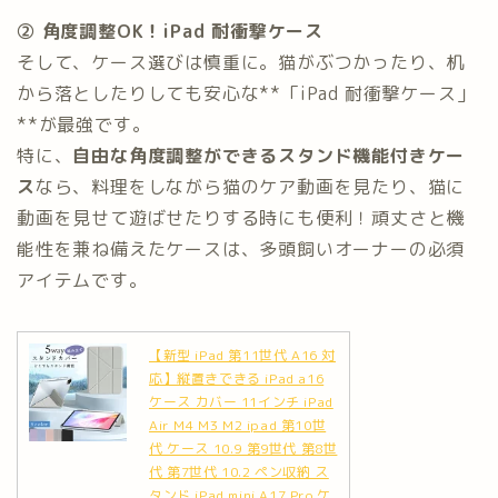
② 角度調整OK！iPad 耐衝撃ケース
そして、ケース選びは慎重に。猫がぶつかったり、机
から落としたりしても安心な**「iPad 耐衝撃ケース」
**が最強です。
特に、
自由な角度調整ができるスタンド機能付きケー
ス
なら、料理をしながら猫のケア動画を見たり、猫に
動画を見せて遊ばせたりする時にも便利！頑丈さと機
能性を兼ね備えたケースは、多頭飼いオーナーの必須
アイテムです。
【新型 iPad 第11世代 A16 対
応】縦置きできる iPad a16
ケース カバー 11インチ iPad
Air M4 M3 M2 ipad 第10世
代 ケース 10.9 第9世代 第8世
代 第7世代 10.2 ペン収納 ス
タンド iPad mini A17 Pro ケ