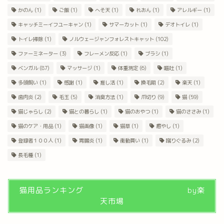
かのん
(1)
ご飯
(1)
へそ天
(1)
れおん
(1)
アレルギー
(1)
キャッチミーイフユーキャン
(1)
サマーカット
(1)
デオトイレ
(1)
トイレ掃除
(1)
ノルウェージャンフォレストキャット
(102)
ファーミネーター
(3)
フレーメン反応
(1)
ブラシ
(1)
ベンガル
(87)
マッサージ
(1)
体重測定
(6)
嘔吐
(1)
多頭飼い
(1)
感謝
(1)
推し活
(1)
換毛期
(2)
楽天
(1)
歯肉炎
(2)
毛玉
(5)
消臭方法
(1)
爪切り
(9)
猫
(59)
猫じゃらし
(2)
猫との暮らし
(1)
猫のおやつ
(1)
猫のささみ
(1)
猫のケア・用品
(1)
猫画像
(1)
猫草
(1)
癒やし
(1)
登録者１００人
(1)
胃腸炎
(1)
衝動買い
(1)
蹴りぐるみ
(2)
長毛種
(1)
猫用品ランキング by楽
天市場