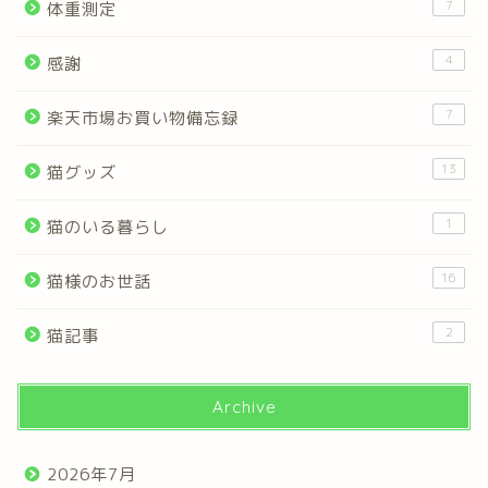
7
体重測定
4
感謝
7
楽天市場お買い物備忘録
13
猫グッズ
1
猫のいる暮らし
16
猫様のお世話
2
猫記事
Archive
2026年7月