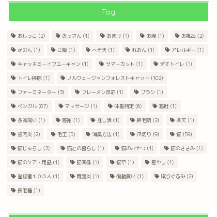
Tag
おしっこ
(2)
おっさん
(1)
おまけ
(1)
お腹
(1)
お風呂
(2)
かのん
(1)
ご飯
(1)
へそ天
(1)
れおん
(1)
アレルギー
(1)
キャッチミーイフユーキャン
(1)
サマーカット
(1)
デオトイレ
(1)
トイレ掃除
(1)
ノルウェージャンフォレストキャット
(102)
ファーミネーター
(3)
フレーメン反応
(1)
ブラシ
(1)
ベンガル
(87)
マッサージ
(1)
体重測定
(6)
嘔吐
(1)
多頭飼い
(1)
感謝
(1)
推し活
(1)
換毛期
(2)
楽天
(1)
歯肉炎
(2)
毛玉
(5)
消臭方法
(1)
爪切り
(9)
猫
(59)
猫じゃらし
(2)
猫との暮らし
(1)
猫のおやつ
(1)
猫のささみ
(1)
猫のケア・用品
(1)
猫画像
(1)
猫草
(1)
癒やし
(1)
登録者１００人
(1)
胃腸炎
(1)
衝動買い
(1)
蹴りぐるみ
(2)
長毛種
(1)