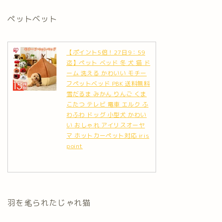
ペットベット
【ポイント5倍！27日9：59
迄】ペット ベッド 冬 犬 猫 ド
ーム 洗える かわいい モチー
フペットベッド PBK 送料無料
雪だるま みかん りんご くま
こたつ テレビ 電車 エルク ふ
わふわ ドッグ 小型犬 かわい
い おしゃれ アイリスオーヤ
マ ホットカーペット対応 iris
point
羽を毟られたじゃれ猫